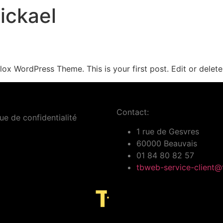
ickael
WordPress Theme. This is your first post. Edit or delete i
Contact:
que de confidentialité
1 rue de Gesvres
60000 Beauvais
01 84 80 82 57
tbweb-service-client@