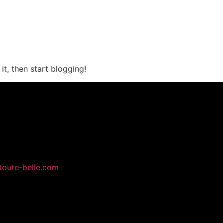
t, then start blogging!
toute-belle.com