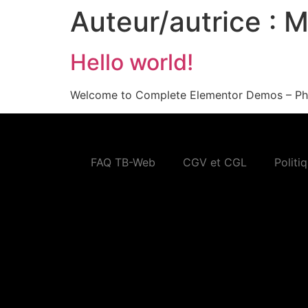
Auteur/autrice :
M
Hello world!
Welcome to Complete Elementor Demos – Phlox 
FAQ TB-Web
CGV et CGL
Politi